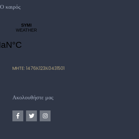
Ο καιρός
MHTE: 1476Κ123Κ0431501
Ακολουθήστε μας