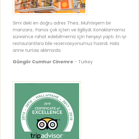
Simi deki en doğru adres Thea…Muhteşem bir
manzara.. Panos çok içten ve ilgiliydi. Konaklamamız
süresince rahat edebilmemiz için herşeyi yaptı. En iyi
restaurantlara bile rezervasyonumuz hazırdı. Hala
anne turtası aklımızda.
Güngör Cumhur Cinemre
- Turkey