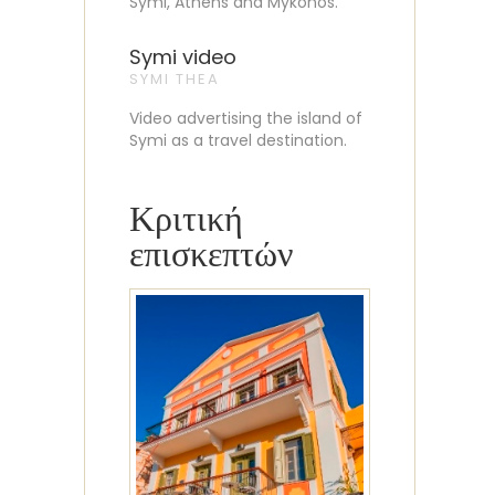
Symi, Athens and Mykonos.
Symi video
SYMI THEA
Video advertising the island of
Symi as a travel destination.
Κριτική
επισκεπτών